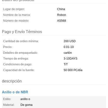
Lugar de origen:
China
Nombre de la marca:
Robon
Número de modelo:
AS568
Pago y Envío Términos
Cantidad de orden mínima:
200 USD
Precio:
0.01-10
Detalles de empaquetado:
cartón
Tiempo de entrega:
3-10DAYS
Condiciones de pago:
T/T
Capacidad de la fuente:
50 000 PC/día
descripción
Anillo o de NBR
Estilo:
anillo o
Material:
De goma