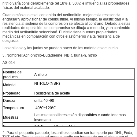
nitrilo varía considerablemente (el 18% al 50%) e influencia las propiedades
físicas del material acabado.
Cuanto más alto es el contenido del acrilonitrilo, mejor es la resistencia
engrasar y aprovisionar de combustible. Al mismo tiempo, la elasticidad y la
resistencia al sistema de la compresión se afecta al contrario. Debido a estas
realidades de oposición, un compromiso se dibuja a menudo, y un contenido
medio del acrilonitrilo seleccionó. El nitrilo tiene buenas propiedades
mecánicas en comparación con otros elastómeros y alta resistencia de
desgaste.
Los anillos o y las juntas se pueden hacer de los materiales del nitrilo.
3. Nombres: Acrilonitrilo-Butadienne, NBR, buna-n, nitrilo
AS-014
Nombre de
Anillo o
producto
NITRILO (NBR)
Material
Propiedad
Resistencia de aceite
Dureza
orilla 40~90
Temperatura
-40℃~120℃
Las muestras libres están disponibles cuando tenemos
Muestras
inventario.
Pago
T/T, Paypal, Western Union
4.
Para el pequeño paquete, los anillos o podían ser transporte por DHL, Fedx,
Uso
Para el auto
TNT, el etc. Para la cantidad grande, podía ser transporte por el aire o por el