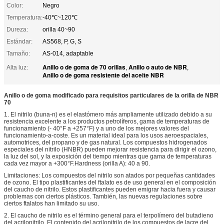
Color:
Negro
Temperatura:
-40℃~120℃
Dureza:
orilla 40~90
Estándar:
AS568, P, G, S
Tamaño:
AS-014, adaptable
Anillo o de goma de 70 orillas
Anillo o auto de NBR
Alta luz:
,
,
Anillo o de goma resistente del aceite NBR
Anillo o de goma modificado para requisitos particulares de la orilla de NBR
70
1. El nitrilo (buna-n) es el elastómero más ampliamente utilizado debido a su
resistencia excelente a los productos petrolíferos, gama de temperaturas de
funcionamiento (- 40°F a +257°F) y a uno de los mejores valores del
funcionamiento-a-coste. Es un material ideal para los usos aeroespaciales,
automotrices, del propano y de gas natural. Los compuestos hidrogenados
especiales del nitrilo (HNBR) pueden mejorar resistencia para dirigir el ozono,
la luz del sol, y la exposición del tiempo mientras que gama de temperaturas
cada vez mayor a +300°F.Hardness (orilla A): 40 a 90.
Limitaciones: Los compuestos del nitrilo son atados por pequeñas cantidades
de ozono. El tipo plastificantes del ftalato es de uso general en el composición
del caucho de nitrilo. Estos plastificantes pueden emigrar hacia fuera y causar
problemas con ciertos plásticos. También, las nuevas regulaciones sobre
ciertos ftalatos han limitado su uso.
2. El caucho de nitrilo es el término general para el terpolímero del butadieno
del acrilonitrilo. El contenido del acrilonitrilo de los compuestos de lacre del