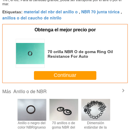
mar.
material del nbr del anillo o
NBR 70 junta tórica
Etiquetas:
,
,
anillos o del caucho de nitrilo
Obtenga el mejor precio por
70 orilla NBR O de goma Ring Oil
Resistance For Auto
Continuar
Anillo o de NBR
Más
m m 70
Anillo o negro del
70 anillos o de
Dimensión
70 anillo 
lan el
color NBR/grueso
goma NBR del
estándar de la
orilla