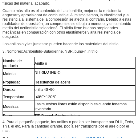
físicas del material acabado.
Cuanto más alto es el contenido del acrilonitrilo, mejor es la resistencia
engrasar y aprovisionar de combustible. Al mismo tiempo, la elasticidad y la
resistencia al sistema de la compresión se afecta al contrario. Debido a estas
realidades de oposición, un compromiso se dibuja a menudo, y un contenido
medio del acrilonitrilo seleccionó. El nitrilo tiene buenas propiedades
mecánicas en comparación con otros elastómeros y alta resistencia de
desgaste.
Los anillos o y las juntas se pueden hacer de los materiales del nitrilo.
3. Nombres: Acrilonitrilo-Butadienne, NBR, buna-n, nitrilo
Nombre de
Anillo o
producto
NITRILO (NBR)
Material
Propiedad
Resistencia de aceite
Dureza
orilla 40~90
Temperatura
-40℃~120℃
Las muestras libres están disponibles cuando tenemos
Muestras
inventario.
Pago
T/T, Paypal, Western Union
4.
Para el pequeño paquete, los anillos o podían ser transporte por DHL, Fedx,
Uso
Para el auto
TNT, el etc. Para la cantidad grande, podía ser transporte por el aire o por el
mar.