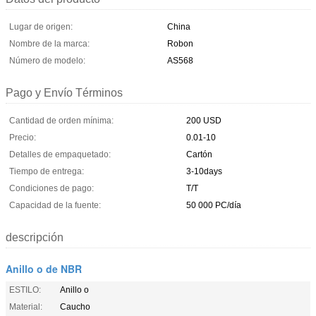
Lugar de origen:
China
Nombre de la marca:
Robon
Número de modelo:
AS568
Pago y Envío Términos
Cantidad de orden mínima:
200 USD
Precio:
0.01-10
Detalles de empaquetado:
Cartón
Tiempo de entrega:
3-10days
Condiciones de pago:
T/T
Capacidad de la fuente:
50 000 PC/día
descripción
Anillo o de NBR
ESTILO:
Anillo o
Material:
Caucho