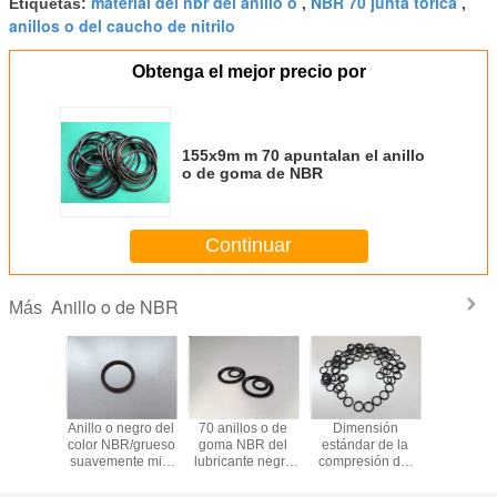
material del nbr del anillo o
NBR 70 junta tórica
Etiquetas:
,
,
anillos o del caucho de nitrilo
Obtenga el mejor precio por
155x9m m 70 apuntalan el anillo
o de goma de NBR
Continuar
Anillo o de NBR
Más
esistente
Anillo o negro del
70 anillos o de
Dimensión
70 anillo 
el aceite
color NBR/grueso
goma NBR del
estándar de la
orilla
 O Ring
suavemente mini
lubricante negro
compresión del
Auto
de la resistencia
del anillo o de la
anillo o
de aceite de los
orilla que pescan
determinado bajo