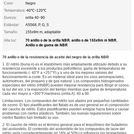
Color:
Negro
Temperatura:
-40℃~120℃
Dureza:
orilla 40~90
Estándar:
AS568, P, G, S
Tamaño:
155x9m m, adaptable
70 anillo o de la orilla NBR
anillo o de 155x9m m NBR
Alta luz:
,
,
Anillo o de goma de NBR
70 anillo o de la resistencia de aceite del negro de la orilla NBR
1. El nitrilo (buna-n) es el elastómero más ampliamente utilizado debido a su
resistencia excelente a los productos petrolíferos, gama de temperaturas de
funcionamiento (- 40°F a +257°F) y a uno de los mejores valores del
funcionamiento-a-coste. Es un material ideal para los usos aeroespaciales,
automotrices, del propano y de gas natural. Los compuestos hidrogenados
especiales del nitrilo (HNBR) pueden mejorar resistencia para dirigir el ozono,
la luz del sol, y la exposición del tiempo mientras que gama de temperaturas
cada vez mayor a +300°F.Hardness (orilla A): 40 a 90.
Limitaciones: Los compuestos del nitrilo son atados por pequeñas cantidades
de ozono. El tipo plastificantes del ftalato es de uso general en el composición
del caucho de nitrilo. Estos plastificantes pueden emigrar hacia fuera y causar
problemas con ciertos plásticos. También, las nuevas regulaciones sobre
ciertos ftalatos han limitado su uso.
2. El caucho de nitrilo es el término general para el terpolímero del butadieno
del acrilonitrilo. El contenido del acrilonitrilo de los compuestos de lacre del
nitrilo varía considerablemente (el 18% al 50%) e influencia las propiedades