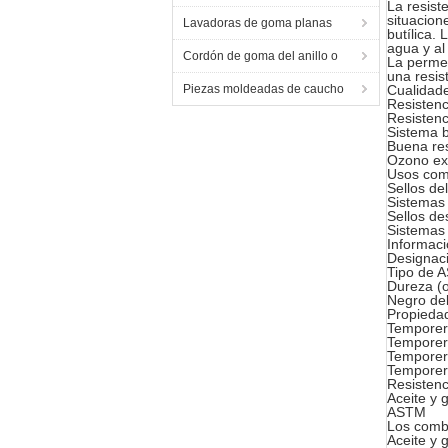
La resist
situacion
Lavadoras de goma planas
butílica.
agua y al
Cordón de goma del anillo o
La permea
una resis
Piezas moldeadas de caucho
Cualidade
Resistenc
Resistenc
Sistema b
Buena res
Ozono exc
Usos comu
Sellos de
Sistemas
Sellos de
Sistemas
Informac
Designac
Tipo de 
Dureza (o
Negro del
Propieda
Temporer
Temporer
Temporero
Temporer
Resistenc
Aceite y 
ASTM
Los combu
Aceite y 