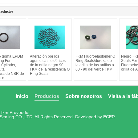
roductos
de goma EPDM
Alteración por los
FKM Fluoroelastomer O
Negro FK
ng For
agentes atmosféricos
Ring Seals/dureza de
Seals For
 Cylinder,
de la orilla negra 90
la orilla de los anillos o
Fluoroela
lta
FKM de la resistencia O
60 - 90 del verde FKM
orilla de
ura de NBR de
Ring Seals
s o
Inicio
Productos
Sobre nosotros
Visita a la fá
l fkm
Proveedor.
Sealing CO.,LTD. All Rights Reserved. Developed by
ECER