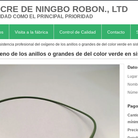
CRE DE NINGBO ROBON., LTD
IDAD COMO EL PRINCIPAL PRIORIDAD
os
Visita a la fábrica
Control de Calidad
Contacto
istencia profesional del oxígeno de los anillos o grandes de del color verde en s
geno de los anillos o grandes de del color verde en 
Dato
Lugar 
Nombr
Númer
Pago
Canti
mínim
Preci