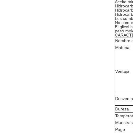
Aceite mi
Hidrocarb
Hidrocarb
Hidrocarb
Los combu
No compa
El glicol
peso mole
CARACTE
Nombre d
Material
Ventaja
Desventa
Dureza
Temperat
Muestras
Pago