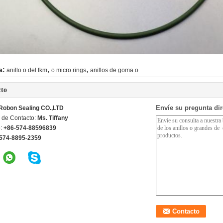
,
,
a:
anillo o del fkm
o micro rings
anillos de goma o
cto
Envíe su pregunta di
Robon Sealing CO.,LTD
 de Contacto:
Ms. Tiffany
o:
+86-574-88596839
574-8895-2359