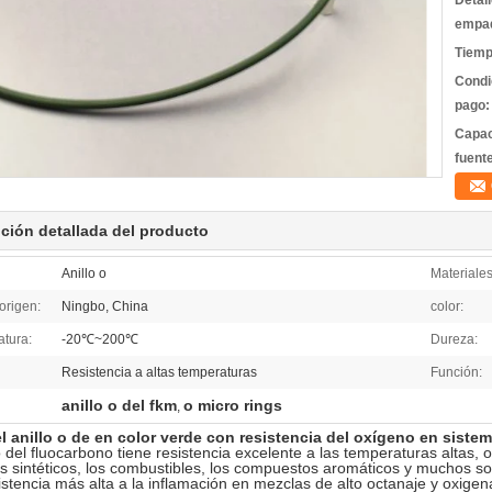
Detal
empa
Tiemp
Condi
pago:
Capac
fuent
ción detallada del producto
Anillo o
Materiales
origen:
Ningbo, China
color:
atura:
-20℃~200℃
Dureza:
Resistencia a altas temperaturas
Función:
anillo o del fkm
o micro rings
,
el anillo o de en color verde con resistencia del oxígeno en siste
 del fluocarbono tiene resistencia excelente a las temperaturas altas, o
os sintéticos, los combustibles, los compuestos aromáticos y muchos s
istencia más alta a la inflamación en mezclas de alto octanaje y oxige