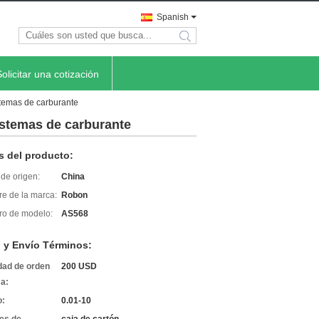
Spanish
search
Solicitar una cotización
istemas de carburante
sistemas de carburante
s del producto:
de origen:
China
e de la marca:
Robon
o de modelo:
AS568
 y Envío Términos:
dad de orden
200 USD
a:
o:
0.01-10