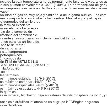
encia de la baja temperatura no es normalmente favorable y para los us
es sea plumón conveniente a -40°F (- 40°C). La permeabilidad de gas e
 Los compuestos especiales del fluocarbono exhiben una resistencia mej
 vapor.
bilidad de gas es muy baja y similar a la de la goma butílica. Los co
tencia mejorada a los ácidos, a los combustibles, al agua y al vapor.
s generales del anillo o de
ia térmica excelente
ia excelente a los aceites
ajo de la compresión
istencia del combustible
elente y resistencia a las inclemencias del tiempo
nes para los anillos o de
l aceite de motor
 de carburante
s alta temperatura
 petroquímicos
ión compuesta
ión FKM de ASTM D1418
ASTM D2000/SAE J200, clase HK
rilla A) 55-90
 color
des termales
os mínimos estándar. -13°F (- 25°C)
os máximos estándar. 446°F (230°C)
s mínimos especiales. -40°F (- 40°C)
os máximos especiales. 446°F (230°C)
ia química
grasa mineral, hinchazón baja en ésteres del oilsPhosphate de no. 1, y
stibles hidráulicos inflamables en el grupo HFDEngine engrasan
grasa de silicón