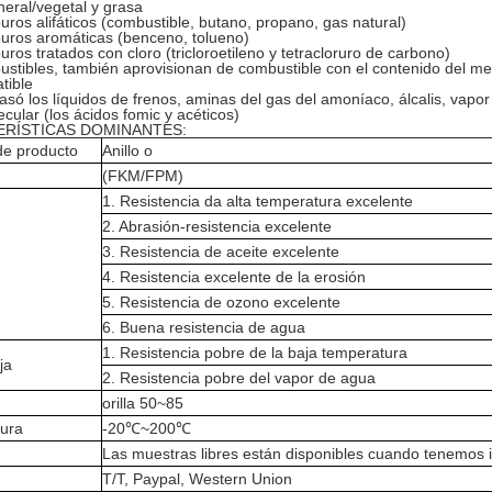
neral/vegetal y grasa
uros alifáticos (combustible, butano, propano, gas natural)
uros aromáticas (benceno, tolueno)
uros tratados con cloro (tricloroetileno y tetracloruro de carbono)
stibles, también aprovisionan de combustible con el contenido del me
tible
 basó los líquidos de frenos, aminas del gas del amoníaco, álcalis, vap
cular (los ácidos fomic y acéticos)
RÍSTICAS DOMINANTES:
e producto
Anillo o
(FKM/FPM)
1. Resistencia da alta temperatura excelente
2. Abrasión-resistencia excelente
3. Resistencia de aceite excelente
4. Resistencia excelente de la erosión
5. Resistencia de ozono excelente
6. Buena resistencia de agua
1. Resistencia pobre de la baja temperatura
ja
2. Resistencia pobre del vapor de agua
orilla 50~85
ura
-20℃~200℃
Las muestras libres están disponibles cuando tenemos i
T/T, Paypal, Western Union