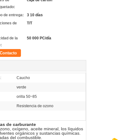
les de
caja de cartón
quetado:
o de entrega:
3 10 días
ciones de
T/T
idad de la
50 000 PC/día
e:
Contacto
:
Caucho
verde
orilla 50~85
Resistencia de ozono
mas de carburante
zono, oxígeno, aceite mineral, los líquidos
olventes orgánicos y sustancias químicas.
nadas del combustible.