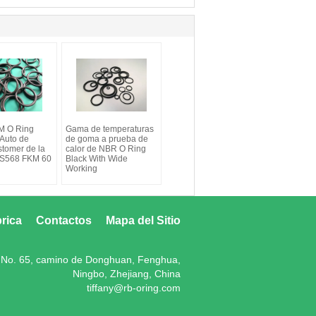
M O Ring
Gama de temperaturas
 Auto de
de goma a prueba de
stomer de la
calor de NBR O Ring
 AS568 FKM 60
Black With Wide
Working
brica
Contactos
Mapa del Sitio
No. 65, camino de Donghuan, Fenghua,
Ningbo, Zhejiang, China
tiffany@rb-oring.com