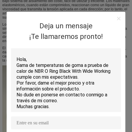
bajo sistema de aislamiento del costo, fácil de utilizar y eficiente. Los materiales
elastoméricos, cuando están comprimidos, reaccionan como un líquido de gran
viscosidad que transmita la tensión aplicada en cada dirección; por lo tanto, el
anillo o sirve como barrera, bloqueando las trayectorias del escape entre las
superficies de aislamiento.
Deja un mensaje
Los anillos o ofrecen varias ventajas sobre otros sistemas de aislamiento:
simplicidad de la construcción, dimensiones de sello estandardizadas, amplia
selección de materiales, conveniencia para los usos estáticos y dinámicos,
¡Te llamaremos pronto!
dimensionalización estándar de glándulas, bajo costo debido a la fabricación
en grandes cantidades.
El lacre se alcanza siempre con una compresión positiva o acción el exprimir,
dando por resultado una deformación del corte transversal del anillo o. La
característica de aislamiento más importante de un anillo o es su resistencia a
la deformación determinada o residual de la compresión.