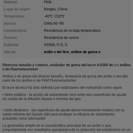
Material:
FKM
Lugar de origen:
Ningbo, China
Temperatura:
-40℃~220℃
Dureza:
Orilla 60~90
Característica:
Resistencia de la baja temperatura
Función:
Resistencia de ozono
Estándar:
AS568, P, G, S
anillo o del fkm
anillos de goma o
Alta luz:
,
Diversos tamaño y colores, estándar de goma del lacre AS568 de
los
anillos
o de Fluoroelastomer
Anillos o de goma del diverso tamaño, fontanería de goma del anillo o del alto
calor de los anillos o de FKM Fluoroelastomer
El lacre técnico ha sido definido por estándares del estruendo como sigue:
• Sello estático - la acción de aislamiento creó entre dos superficies de ajuste
sin salida de la difusión líquida o mínima del gas.
• Sello dinámico - las superficies de ajuste tienen movimiento relativo con la
salida mínima del líquido (útil para proteger la eficacia de aislamiento,
actuando como lubricante)
La geometría simple es la característica principal de un anillo o que,
conjuntamente con resultados apropiados de la selección del elastómero en un