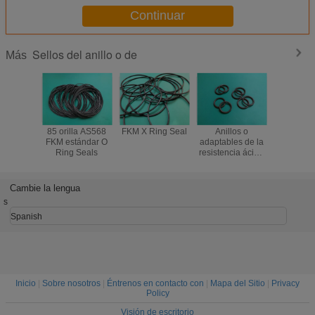
Continuar
Sellos del anillo o de
Más
85 orilla AS568
FKM X Ring Seal
Anillos o
217x5m m
FKM estándar O
adaptables de la
Ring S
Ring Seals
resistencia ácida
FKM
Cambie la lengua
s
Spanish
Inicio
|
Sobre nosotros
|
Éntrenos en contacto con
|
Mapa del Sitio
|
Privacy
Policy
Visión de escritorio