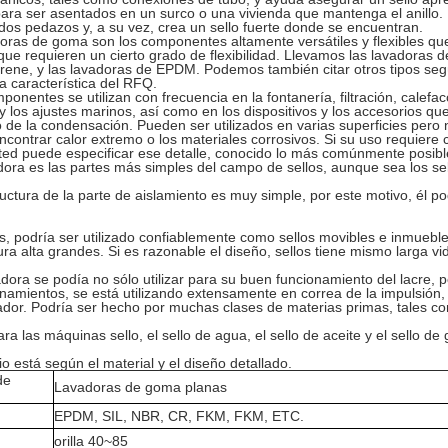
ara ser asentados en un surco o una vivienda que mantenga el anillo. 
 dos pedazos y, a su vez, crea un sello fuerte donde se encuentran.
oras de goma son los componentes altamente versátiles y flexibles qu
 que requieren un cierto grado de flexibilidad. Llevamos las lavadoras
rene, y las lavadoras de EPDM. Podemos también citar otros tipos seg
a característica del RFQ.
ponentes se utilizan con frecuencia en la fontanería, filtración, calefacc
y los ajustes marinos, así como en los dispositivos y los accesorios q
o de la condensación. Pueden ser utilizados en varias superficies pero
contrar calor extremo o los materiales corrosivos. Si su uso requiere 
ed puede especificar ese detalle, conocido lo más comúnmente posib
adora es las partes más simples del campo de sellos, aunque sea los se
ructura de la parte de aislamiento es muy simple, por este motivo, él pod
, podría ser utilizado confiablemente como sellos movibles e inmuebles
ra alta grandes. Si es razonable el diseño, sellos tiene mismo larga vi
adora se podía no sólo utilizar para su buen funcionamiento del lacre,
onamientos, se está utilizando extensamente en correa de la impulsión, el
dor. Podría ser hecho por muchas clases de materias primas, tales c
ra las máquinas sello, el sello de agua, el sello de aceite y el sello de 
io está según el material y el diseño detallado.
de
Lavadoras de goma planas
EPDM, SIL, NBR, CR, FKM, FKM, ETC.
orilla 40~85