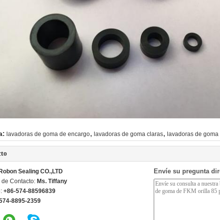
,
,
a:
lavadoras de goma de encargo
lavadoras de goma claras
lavadoras de goma
cto
Envíe su pregunta di
Robon Sealing CO.,LTD
 de Contacto:
Ms. Tiffany
o:
+86-574-88596839
574-8895-2359