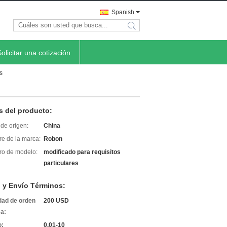
Spanish
search
Solicitar una cotización
s
s del producto:
de origen:
China
e de la marca:
Robon
o de modelo:
modificado para requisitos
particulares
 y Envío Términos:
dad de orden
200 USD
a:
o:
0.01-10