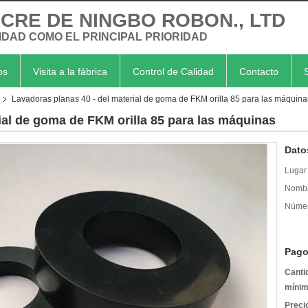
CRE DE NINGBO ROBON., LTD
IDAD COMO EL PRINCIPAL PRIORIDAD
os
Visita a la fábrica
Control de Calidad
Contacto
Lavadoras planas 40 - del material de goma de FKM orilla 85 para las máquina
ial de goma de FKM orilla 85 para las máquinas
Dato
Lugar 
Nombr
Númer
Pago
Canti
mínim
Preci