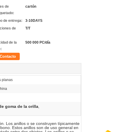
les de
cartón
quetado:
o de entrega:
3-10DAYS
ciones de
T/T
idad de la
500 000 PC/día
e:
Contacto
s planas
hina
e goma de la orilla
,
ón. Los anillos o se construyen típicamente
carbono. Estos anillos son de uso general en
ado entre dos objetos. Los anillos o se