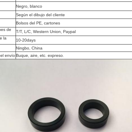
Negro, blanco
Según el dibujo del cliente
Bolsos del PE, cartones
nes de
T/T, L/C, Western Union, Paypal
e la
10-20days
Ningbo, China
el envío
Buque, aire, etc. expreso.