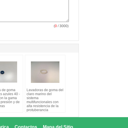
(
0
/ 3000)
s de goma
Lavadoras de goma del
s azules 40 -
claro marino del
con la gama
sistema
 presión y de
multifuncionales con
ras
alta resistencia de la
protuberancia
brica
Contactos
Mapa del Sitio