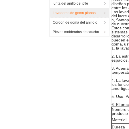
junta del anillo del ptfe
diseñan p
entre los
Las lavad
Lavadoras de goma planas
del lacre
n, Santop
Cordón de goma del anillo o
de nuestr
Estos com
sistemas 
Piezas moldeadas de caucho
desarroll
pueden en
goma, ust
1. la lav
2. La est
espacios.
3. Además
temperatu
4. La lav
los funci
amortigua
5. Uso: Pa
6. El prec
Nombre 
producto
Material
Dureza