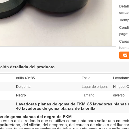
Detal
empa
Tiemp
Condi
pago:
Capac
fuent
ción detallada del producto
orilla 40~85
Estilo:
Lavadora
De goma
Lugar de origen:
Ningbo, C
Negro
Tamaño:
diverso
Lavadoras planas de goma de FKM
85 lavadoras planas d
,
40 lavadoras de goma planas de la orilla
s de goma planas del negro de FKM
 o es un anillo redondo que se utiliza como junta para sellar una conexi
 poliuretano, del silicón, del neopreno, del caucho de nitrilo o del fluo
nicos, tales como conexiones de tubo, y ayuda asegurar un sello apret