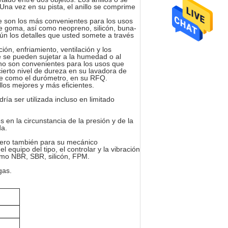
Una vez en su pista, el anillo se comprime
e son los más convenientes para los usos
 de goma, así como neopreno, silicón, buna-
ún los detalles que usted somete a través
ión, enfriamiento, ventilación y los
ue se pueden sujetar a la humedad o al
 no son convenientes para los usos que
cierto nivel de dureza en su lavadora de
le como el durómetro, en su RFQ.
llos mejores y más eficientes.
ría ser utilizada incluso en limitado
 en la circunstancia de la presión y de la
da.
 pero también para su mecánico
 equipo del tipo, el controlar y la vibración
omo NBR, SBR, silicón, FPM.
gas.