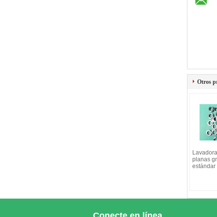
Otros p
Lavador
planas g
estándar 
Conecte en línea