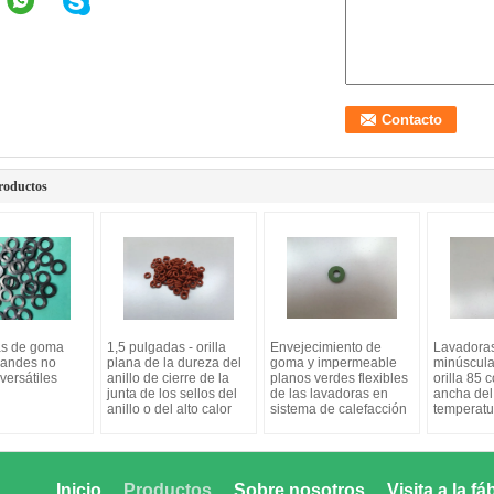
roductos
as de goma
1,5 pulgadas - orilla
Envejecimiento de
Lavadora
randes no
plana de la dureza del
goma y impermeable
minúscula
versátiles
anillo de cierre de la
planos verdes flexibles
orilla 85 
junta de los sellos del
de las lavadoras en
ancha del
anillo o del alto calor
sistema de calefacción
temperatu
Inicio
Productos
Sobre nosotros
Visita a la fá