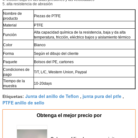
5. alta resistencia de abrasión
Nombre de
Piezas de PTFE
producto
Material
PTFE
Alta capacidad química de la resistencia, baja y da alta
Función
temperatura, fricción, eléctrico bajos y aislamiento térmico
Color
Blanco
Forma
Según el dibujo del cliente
Paquete
Bolsos del PE, cartones
Condiciones de
T/T, L/C, Western Union, Paypal
pago
Tiempo de la
10-20days
muestra
Puerto
Ningbo, China
Junta del anillo de Teflon
junta pura del ptfe
Etiquetas:
,
,
Manera del envío
Buque, aire, etc. expreso.
PTFE anillo de sello
Obtenga el mejor precio por