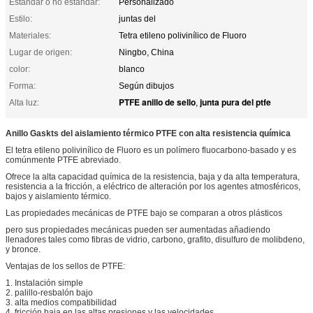
Estándar o no estándar:
Personalizado
Estilo:
juntas del
Materiales:
Tetra etileno polivinílico de Fluoro
Lugar de origen:
Ningbo, China
color:
blanco
Forma:
Según dibujos
PTFE anillo de sello
junta pura del ptfe
Alta luz:
,
Anillo Gaskts del aislamiento térmico PTFE con alta resistencia química
El tetra etileno polivinílico de Fluoro es un polímero fluocarbono-basado y es
comúnmente PTFE abreviado.
Ofrece la alta capacidad química de la resistencia, baja y da alta temperatura,
resistencia a la fricción, a eléctrico de alteración por los agentes atmosféricos,
bajos y aislamiento térmico.
Las propiedades mecánicas de PTFE bajo se comparan a otros plásticos
pero sus propiedades mecánicas pueden ser aumentadas añadiendo
llenadores tales como fibras de vidrio, carbono, grafito, disulfuro de molibdeno,
y bronce.
Ventajas de los sellos de PTFE:
1. Instalación simple
2. palillo-resbalón bajo
3. alta medios compatibilidad
4. fricción baja en las altas presiones y las velocidades